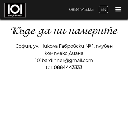
0884443333
EN
Къде да ни намерите
София, ул. Никола Габровски № 1, плувен
комплекс Диана
101bardinner@gmail.com
tel.
0884443333