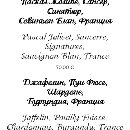
Паскал Жоливе, Сансер,
Синятюр,
Совиньон Блан, Франция
Pascal Jolivet, Sancerre,
Signatures,
Sauvignon Blan, France
70.00
€
Джафелин, Пуи Фюсе,
Шардоне,
Бургундия, Франция
Jaffelin, Pouilly Fuisse,
Chardonnay, Burgundy, France