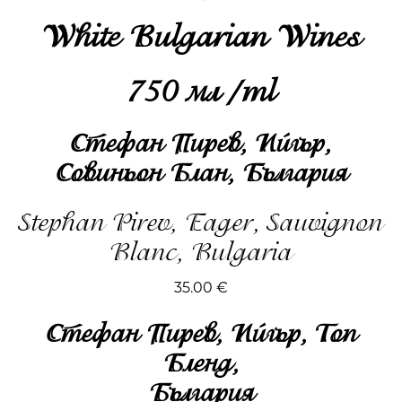
White Bulgarian Wines
750 мл /ml
Стефан Пирев, Ийгър,
Совиньон Блан, България
Stephan Pirev, Eager, Sauvignon
Blanc, Bulgaria
35.00
€
Стефан Пирев, Ийгър, Топ
Бленд,
България