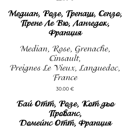
Медиан, Розе, Гренаш, Сензо,
Прене Ле Вю, Лангедок,
Франция
Median, Rose, Grenache,
Cinsault,
Preignes Le Vieux, Languedoc,
France
30.00
€
Бай Отт, Розе, Кот дьо
Прованс,
Домейнс Отт, Франция