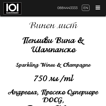
0884443333
EN
Винен лист
Пенливи Вина &
Шампанско
Sparkling Wines & Champagne
750 мл /ml
Андреола, Просеко Супериоре
DOCG,