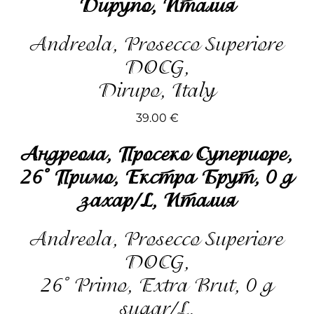
Дирупо, Италия
Andreola, Prosecco Superiore
DOCG,
Dirupo, Italy
39.00
€
Андреола, Просеко Супериоре,
26˚ Примо, Екстра Брут, 0 g
захар/L, Италия
Andreola, Prosecco Superiore
DOCG,
26˚ Primo, Extra Brut, 0 g
sugar/L,