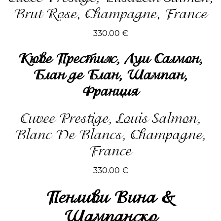
Brut Rose, Champagne, France
330.00
€
Kюве Престиж, Луи Салмон,
Блан де Блан, Шампан,
Франция
Cuvee Prestige, Louis Salmon,
Blanc De Blancs, Champagne,
France
330.00
€
Пенливи Вина &
Шампанско