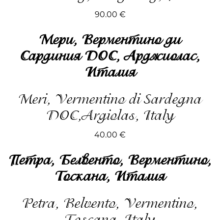
90.00
€
Мери, Верментино ди
Сардиния DOC, Арджиолас,
Италия
Meri, Vermentino di Sardegna
DOC,Argiolas, Italy
40.00
€
Петра, Белвенто, Верментино,
Тоскана, Италия
Petra, Belvento, Vermentino,
Toscana, Italy