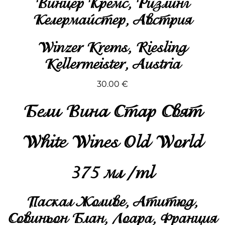
Винцер Кремс, Ризлинг
Келермайстер, Австрия
Winzer Krems, Riesling
Kellermeister, Austria
30.00 €
Бели Вина Стар Свят
White Wines Old World
375 мл /ml
Паскал Жоливе, Атитюд,
Совиньон Блан, Лоара, Франция