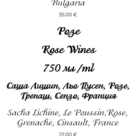
Bulgaria
35.00
€
Розе
Rose Wines
750 мл /ml
Саша Лишин, Льо Пусен, Розе,
Гренаш, Сензо, Франция
Sacha Lichine, Le Poussin,Rose,
Grenache, Cinsault, France
22.00
€