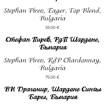
Stephan Pirev, Eager, Top Blend,
Bulgaria
55.00
€
Стефан Пирев, РдП Шардоне,
България
Stephan Pirev, RdP Chardonnay,
Bulgaria
75.00
€
ВИ Драгомир, Шардоне Сингъл
Барел, България