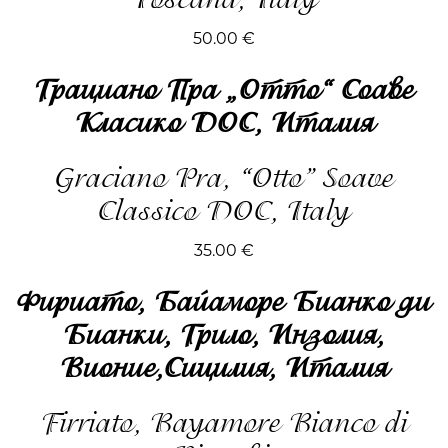
50.00
€
Грациано Пра „Отто“ Соаве
Класико DOC, Италия
Graciano Pra, “Otto” Soave
Classico DOC, Italy
35.00
€
Фириато, Байаморе Бианко ди
Бианки, Грило, Инзолия,
Вионие,Сицилия, Италия
Firriato, Bayamore Bianco di