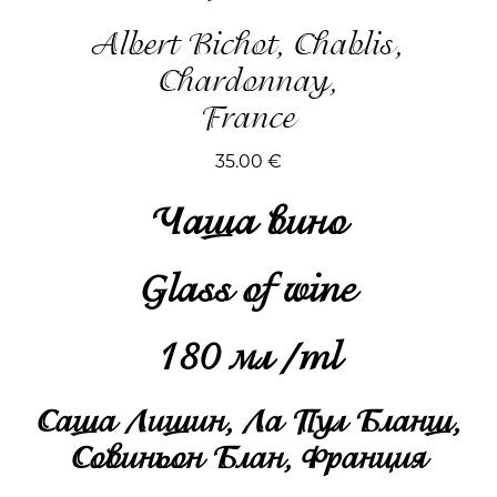
Albert Bichot, Chablis,
Chardonnay,
France
35.00
€
Чаша вино
Glass of wine
180 мл /ml
Саша Лишин, Ла Пул Бланш,
Совиньон Блан, Франция