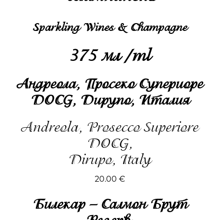
Sparkling Wines & Champagne
375 мл /ml
Андреола, Просеко Супериоре
DOCG, Дирупо, Италия
Andreola, Prosecco Superiore
DOCG,
Dirupo, Italy
20.00
€
Билекар – Салмон Брут