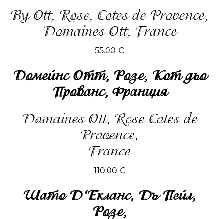
By Ott, Rose, Cotes de Provence,
Domaines Ott, France
55.00
€
Домейнс Отт, Розе, Кот дьо
Прованс, Франция
Domaines Ott, Rose Cotes de
Provence,
France
110.00
€
Шато Д‘Екланс, Дъ Пейл,
Розе,