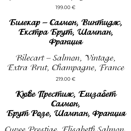
199.00
€
Билекар – Салмон, Винтидж,
Екстра Брут, Шампан,
Франция
Bilecart – Salmon, Vintage,
Extra Brut, Champagne, France
219.00
€
Kюве Престиж, Елизабет
Салмон,
Брут Розе, Шампан, Франция
Cuvee Prestige, Elisabeth Salmon,