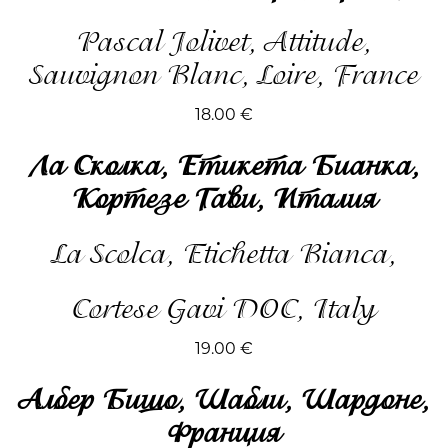
Pascal Jolivet, Attitude,
Sauvignon Blanc, Loire, France
18.00
€
Ла Сколка, Етикета Бианка,
Кортезе Гави, Италия
La Scolca, Etichetta Bianca,
Cortese Gavi DOC, Italy
19.00
€
Албер Бишо, Шабли, Шардоне,
Франция