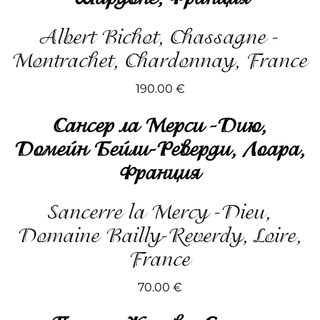
Albert Bichot, Chassagne -
Montrachet, Chardonnay, France
190.00
€
Сансер ла Мерси -Дию,
Домейн Бейли-Реверди, Лоара,
Франция
Sancerre la Mercy -Dieu,
Domaine Bailly-Reverdy, Loire,
France
70.00
€