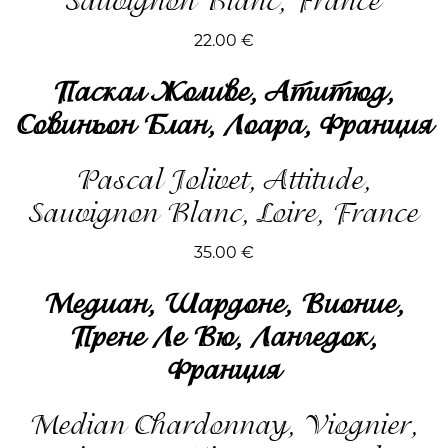
Sauvignon Blanc, France
22.00
€
Паскал Жоливе, Атитюд,
Совиньон Блан, Лоара, Франция
Pascal Jolivet, Attitude,
Sauvignon Blanc, Loire, France
35.00
€
Медиан, Шардоне, Вионие,
Прене Ле Вю, Лангедок,
Франция
Median Chardonnay, Viognier,