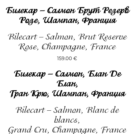
Билекар – Салмон Брут Резерв
Розе, Шампан, Франция
Bilecart – Salmon, Brut Reserve
Rose, Champagne, France
159.00
€
Билекар – Салмон, Блан Де
Блан,
Гран Крю, Шампан, Франция
Bilecart – Salmon, Blanc de
blancs,
Grand Cru, Champagne, France