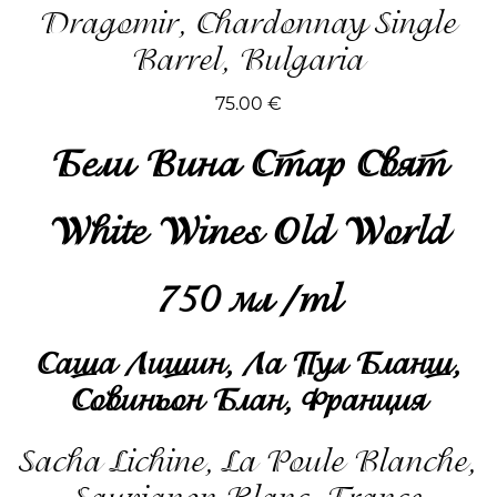
Dragomir, Chardonnay Single
Barrel, Bulgaria
75.00
€
Бели Вина Стар Свят
White Wines Old World
750 мл /ml
Саша Лишин, Ла Пул Бланш,
Совиньон Блан, Франция
Sacha Lichine, La Poule Blanche,