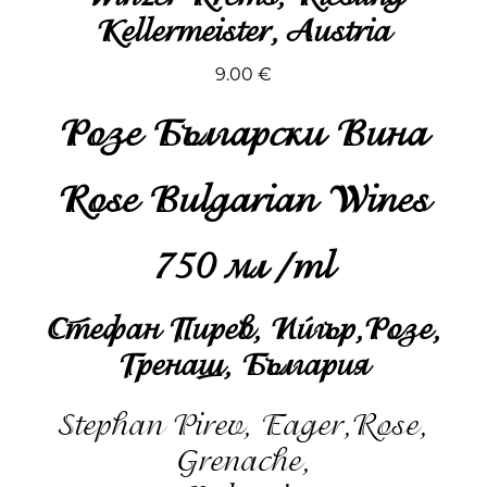
Kellermeister, Austria
9.00 €
Розе Български Вина
Rose Bulgarian Wines
750 мл /ml
Стефан Пирев, Ийгър,Розе,
Гренаш, България
Stephan Pirev, Eager,Rose,
Grenache,