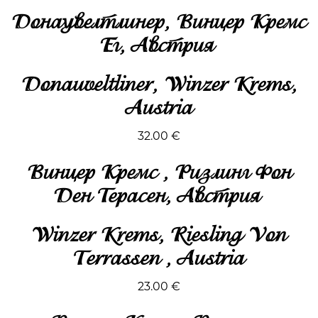
Донаувелтлинер
,
Винцер Кремс
Ег
, Австрия
Donauveltliner, Winzer Krems,
Austria
32.00
€
Винцер Кремс , Ризлинг Фон
Ден Терасен, Австрия
Winzer Krems, Riesling Von
Terrassen , Austria
23.00
€