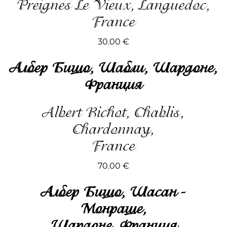
Preignes Le Vieux, Languedoc,
France
30.00
€
Албер Бишо, Шабли, Шардоне,
Франция
Albert Bichot, Chablis,
Chardonnay,
France
70.00
€
Албер Бишо, Шасан -
Монраше,
Шардоне, Франция