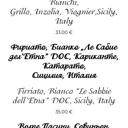
Bianchi,
Grillo, Inzolia, Viognier,Sicily,
Italy
33.00
€
Фириато, Бианко „Ле Сабие
дел’Етна” DOC, Кариканте,
Катарато,
Сицилия, Италия
Firriato, Bianco “Le Sabbie
dell’Etna” DOC, Sicily, Italy
35.00
€
Волпе Пасини, Совиньон,