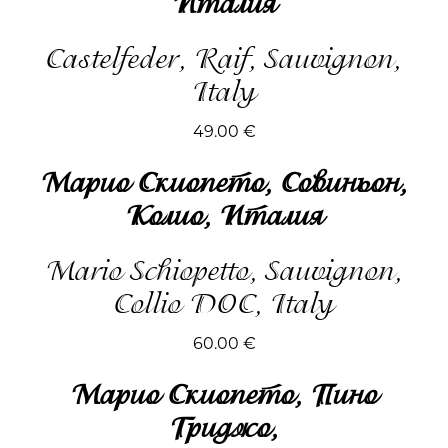
Италия
Castelfeder, Raif, Sauvignon,
Italy
49.00
€
Марио Скиопето, Совиньон,
Колио, Италия
Mario Schiopetto, Sauvignon,
Collio DOC, Italy
60.00
€
Марио Скиопето, Пино
Гриджо,