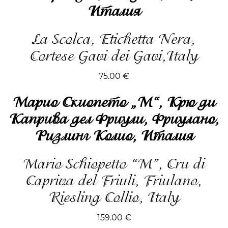
Италия
La Scolca, Etichetta Nera,
Cortese Gavi dei Gavi,Italy
75.00
€
Марио Скиопето „М“, Крю ди
Каприва дел Фриули, Фриулано,
Ризлинг Колио, Италия
Mario Schiopetto “М”, Cru di
Capriva del Friuli, Friulano,
Riesling Collio, Italy
159.00
€